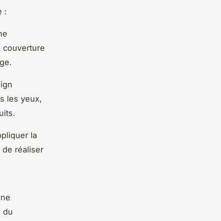
 :
ne
e couverture
age.
sign
s les yeux,
its.
pliquer la
de réaliser
ine
s du