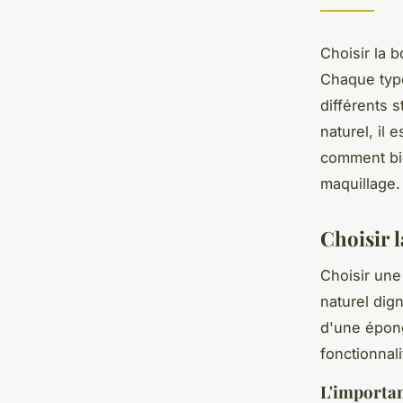
Choisir la 
Chaque type
différents 
naturel, il
comment bie
maquillage.
Choisir 
Choisir un
naturel dig
d'une épong
fonctionnal
L'importan