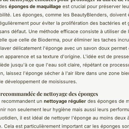
 des
éponges de maquillage
est crucial pour préserver leur
abilité. Les éponges, comme les BeautyBlenders, doivent 
gulièrement pour éviter la prolifération des bactéries et 
sans défaut. Une méthode efficace consiste à utiliser de 
telle que celle de Bioderma, pour éliminer les taches incr
 laver délicatement l'éponge avec un savon doux permet
on apparence et sa texture d'origine. L'idée est de press
tiède jusqu'à ce que l'eau soit claire, répétant ce proces
in, laissez l'éponge sécher à l'air libre dans une zone bie
 le développement de moisissures.
 recommandée de nettoyage des éponges
s recommandent un
nettoyage régulier
des éponges de m
nir non seulement leur hygiène mais aussi leurs perform
otidien, il est idéal de nettoyer l'éponge au moins deux à 
. Cela est particulièrement important car les éponges so