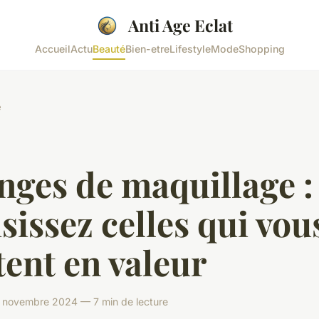
Anti Age Eclat
Accueil
Actu
Beauté
Bien-etre
Lifestyle
Mode
Shopping
é
nges de maquillage :
sissez celles qui vou
ent en valeur
novembre 2024 — 7 min de lecture