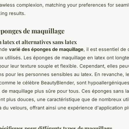
lawless complexion, matching your preferences for seaml
ing results.
éponges de maquillage
latex et alternatives sans latex
onde
varié des éponges de maquillage
, il est essentiel de 
ux utilisés. Les éponges de maquillage en latex ont long
pour leur texture souple et flexible. Cependant, elles pe
ions pour les personnes sensibles au latex. En revanche, 
 comme le célèbre BeautyBlender, sont hypoallergéniques
on de maquillage plus sûre pour tous. Ces éponges sans la
nt plus douces, une caractéristique que de nombreux util
 du velours, offrant ainsi une expérience d'application p
écifiques pour différents types de maquillage