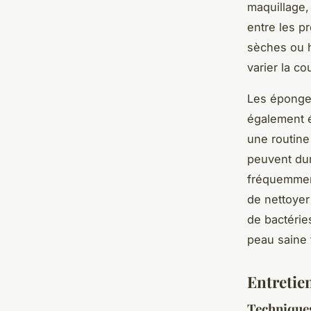
maquillage, 
entre les pr
sèches ou 
varier la c
Les éponge
également é
une routine
peuvent dur
fréquemment
de nettoyer
de bactérie
peau saine 
Entretie
Techniques