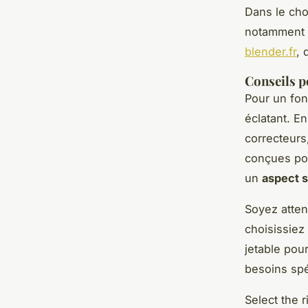
Dans le ch
notamment l
blender.fr
, 
Conseils p
Pour un fon
éclatant. E
correcteurs
conçues pou
un
aspect s
Soyez atten
choisissie
jetable pou
besoins spé
Select the 