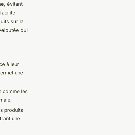
me
, évitant
acilite
its sur la
veloutée qui
ce à leur
 permet une
ès comme les
imale.
es produits
frant une