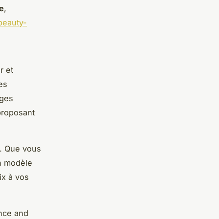
e
,
beauty-
r et
es
nges
 proposant
s. Que vous
n modèle
ix à vos
ence and