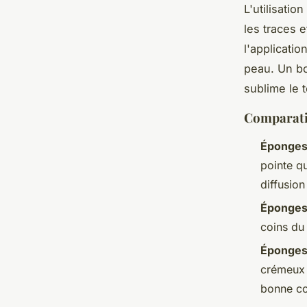
L'utilisati
les traces 
l'applicati
peau. Un bo
sublime le t
Comparatif
Éponges
pointe q
diffusio
Éponges 
coins du
Éponges 
crémeux 
bonne co