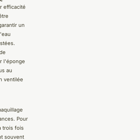
 efficacité
être
garantir un
l'eau
ustées.
 de
er l'éponge
sus au
n ventilée
aquillage
ances. Pour
trois fois
nt souvent