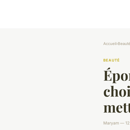
Accueil
›
Beaut
BEAUTÉ
Épo
choi
mett
Maryam — 12 