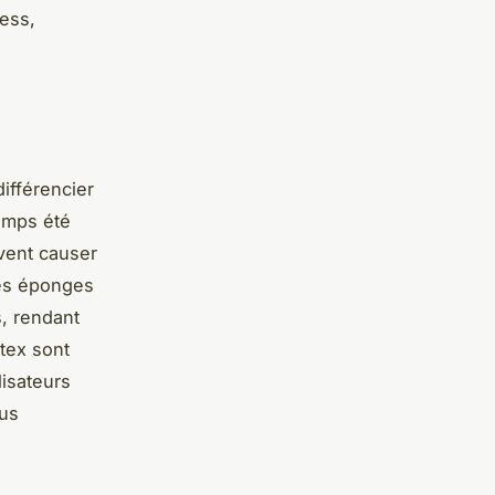
ess,
différencier
temps été
uvent causer
les éponges
, rendant
tex sont
isateurs
lus