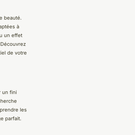
e beauté.
daptées à
u un effet
. Découvrez
iel de votre
 un fini
cherche
prendre les
 parfait.