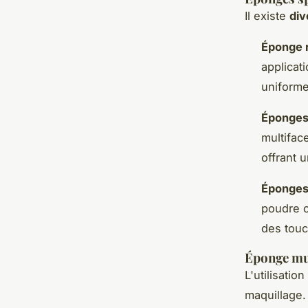
Il existe
div
Éponge 
applicat
uniforme
Éponges 
multifac
offrant 
Éponges 
poudre o
des touc
Éponge mul
L'utilisatio
maquillage.