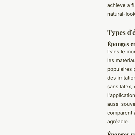
achieve a f
natural-look
Types d'
Éponges en 
Dans le m
les matéria
populaires 
des irritat
sans latex,
l'applicati
aussi souve
comparent à
agréable.
Éponges sp