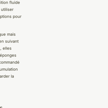
tion fluide
utiliser
ptions pour
que mais
en suivant
, elles
s éponges
recommandé
cumulation
arder la
ie