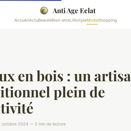
Anti Age Eclat
Accueil
Actu
Beauté
Bien-etre
Lifestyle
Mode
Shopping
ux en bois : un artis
itionnel plein de
tivité
octobre 2024 — 2 min de lecture