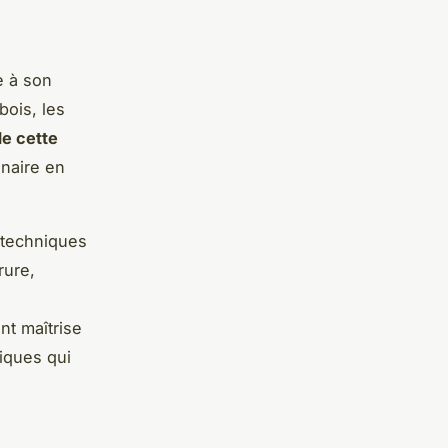
e à son
bois, les
de cette
inaire en
 techniques
rure,
nt maîtrise
niques qui