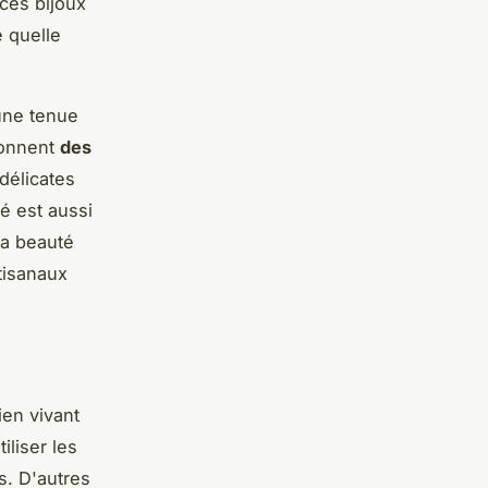
ces bijoux
e quelle
une tenue
tionnent
des
délicates
é est aussi
la beauté
rtisanaux
ien vivant
iliser les
s. D'autres