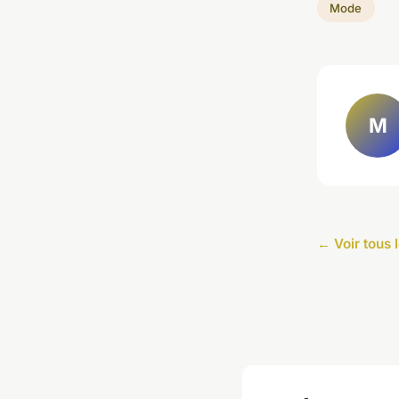
Mode
M
← Voir tous 