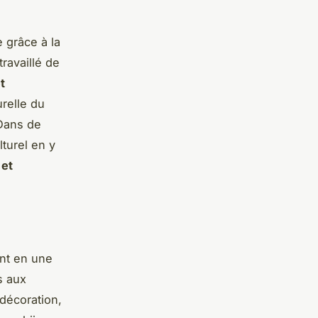
e grâce à la
ravaillé de
t
urelle du
 Dans de
turel en y
 et
nt en une
s aux
 décoration,