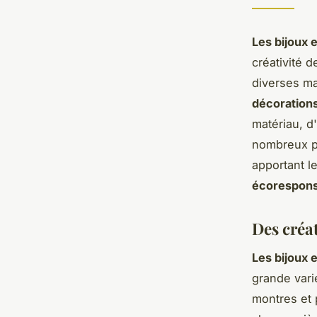
Les bijoux 
créativité 
diverses m
décorations
matériau, d
nombreux pa
apportant l
écorespons
Des créa
Les bijoux 
grande vari
montres et p