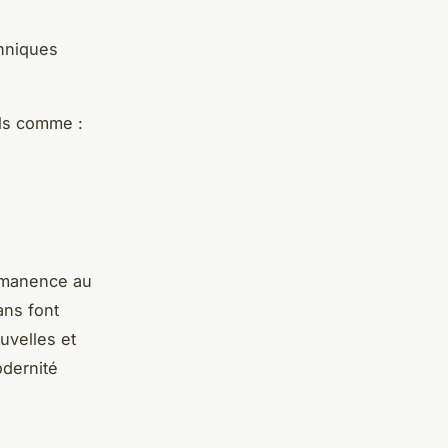
chniques
els comme :
rmanence au
ans font
uvelles et
odernité