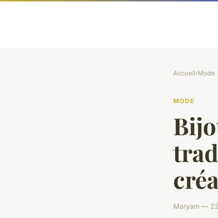
Accueil
›
Mode
MODE
Bijo
trad
créa
Maryam — 22 