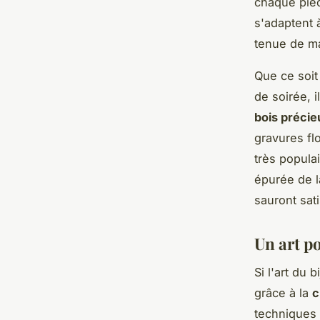
chaque pièc
s'adaptent 
tenue de ma
Que ce soi
de soirée, i
bois préci
gravures fl
très popula
épurée de l
sauront sat
Un art p
Si l'art du 
grâce à la
c
techniques 