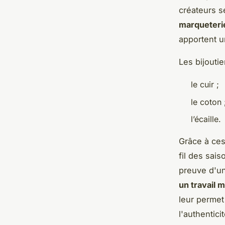
créateurs s
marqueterie
apportent 
Les bijouti
le cuir ;
le coton 
l’écaille.
Grâce à ces
fil des sais
preuve d'un
un travail 
leur permet
l'authentic