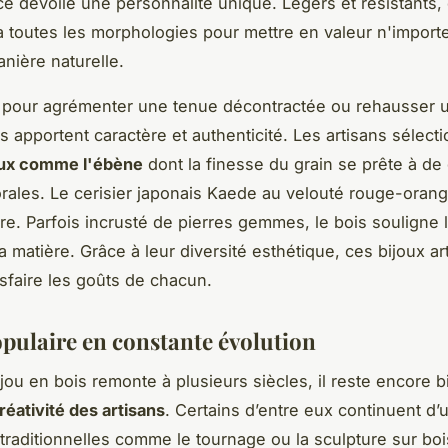
e dévoile une personnalité unique. Légers et résistants, 
à toutes les morphologies pour mettre en valeur n'import
nière naturelle.
t pour agrémenter une tenue décontractée ou rehausser 
ls apportent caractère et authenticité. Les artisans sélec
eux comme l'ébène
dont la finesse du grain se prête à de 
orales. Le cerisier japonais Kaede au velouté rouge-orang
ire. Parfois incrusté de pierres gemmes, le bois souligne 
a matière. Grâce à leur diversité esthétique, ces bijoux a
isfaire les goûts de chacun.
opulaire en constante évolution
bijou en bois remonte à plusieurs siècles, il reste encore b
réativité des artisans
. Certains d’entre eux continuent d’ut
traditionnelles comme le tournage ou la sculpture sur boi