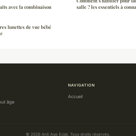
Comment s'habiller pour fai
uits avec la combinaison
salle ? les essentiels à conn
res lunettes de vue bébé
ar
NAVIGATION
Accueil
out âge
© 2026 Anti Age Eclat. Tous droits réservés.