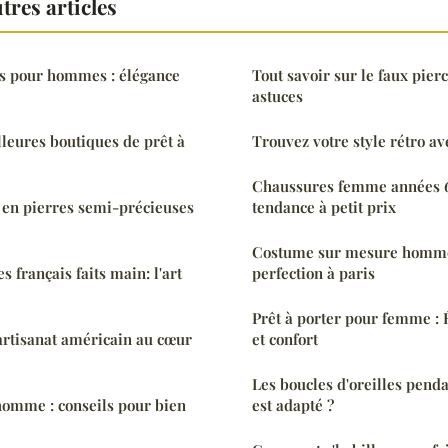
res articles
s pour hommes : élégance
Tout savoir sur le faux pierc
astuces
leures boutiques de prêt à
Trouvez votre style rétro av
Chaussures femme années 60
s en pierres semi-précieuses
tendance à petit prix
Costume sur mesure homme 
s français faits main: l'art
perfection à paris
Prêt à porter pour femme : 
'artisanat américain au cœur
et confort
Les boucles d'oreilles pend
homme : conseils pour bien
est adapté ?