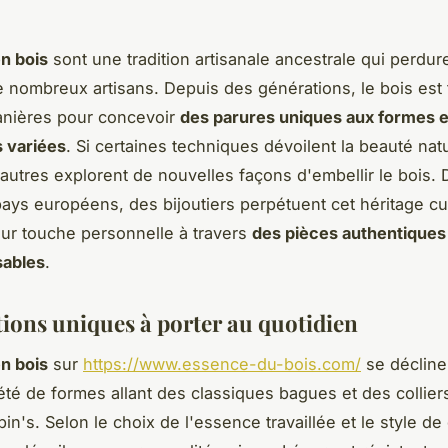
en bois
sont une tradition artisanale ancestrale qui perdur
de nombreux artisans. Depuis des générations, le bois est t
anières pour concevoir
des parures uniques aux formes e
 variées
. Si certaines techniques dévoilent la beauté nat
'autres explorent de nouvelles façons d'embellir le bois.
ys européens, des bijoutiers perpétuent cet héritage cul
eur touche personnelle à travers
des pièces authentiques
ables
.
tions uniques à porter au quotidien
en bois
sur
https://www.essence-du-bois.com/
se décline
été de formes allant des classiques bagues et des collier
in's. Selon le choix de l'essence travaillée et le style de