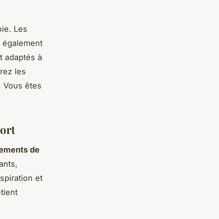
hie. Les
t également
et adaptés à
rez les
é. Vous êtes
port
ements de
ants,
spiration et
tient