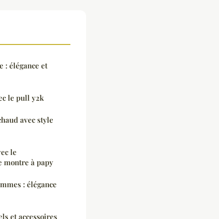
: élégance et
ec le pull y2k
 chaud avec style
ec le
e montre à papy
ommes : élégance
els et accessoires