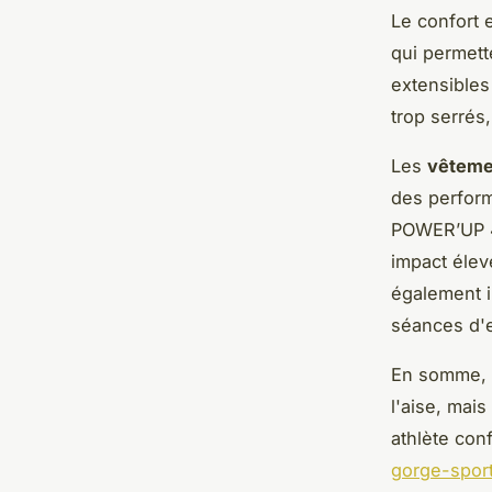
Le confort 
qui permet
extensibles
trop serrés
Les
vêtemen
des perfor
POWER’UP 4 
impact élev
également i
séances d'
En somme, b
l'aise, mai
athlète conf
gorge-spor