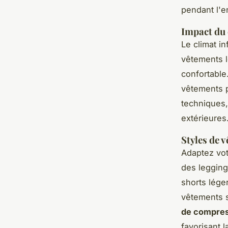
pendant l'e
Impact du 
Le climat i
vêtements l
confortable.
vêtements p
techniques,
extérieures
Styles de 
Adaptez votr
des legging
shorts lége
vêtements s
de compres
favorisant l