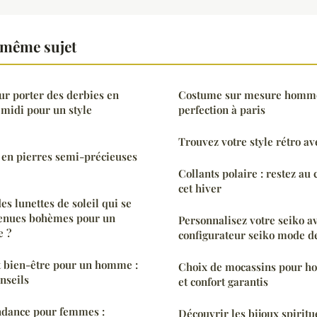
 même sujet
ur porter des derbies en
Costume sur mesure homme 
 midi pour un style
perfection à paris
Trouvez votre style rétro av
s en pierres semi-précieuses
Collants polaire : restez au
cet hiver
s lunettes de soleil qui se
tenues bohèmes pour un
Personnalisez votre seiko av
e ?
configurateur seiko mode d
t bien-être pour un homme :
Choix de mocassins pour h
nseils
et confort garantis
endance pour femmes :
Découvrir les bijoux spiritu