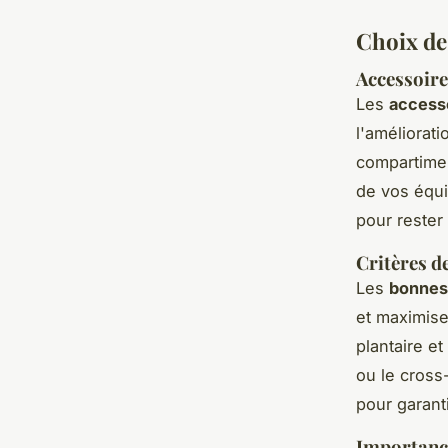
Choix de
Accessoire
Les
accesso
l'améliorat
compartiment
de vos équi
pour rester
Critères d
Les
bonnes
et maximise
plantaire et
ou le cross
pour garant
Importance