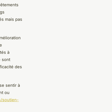
 vêtements
ngs
tés mais pas
mélioration
e
tés à
e sont
ficacité des
e sentir à
nt ou
/soutien-