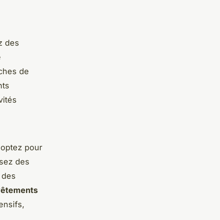
z des
e
uches de
nts
vités
, optez pour
ssez des
e des
vêtements
ensifs,