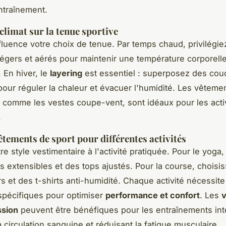
ntraînement.
climat sur la tenue sportive
nfluence votre choix de tenue. Par temps chaud, privilégie
égers et aérés pour maintenir une température corporell
 En hiver, le
layering
est essentiel : superposez des co
our réguler la chaleur et évacuer l'humidité. Les vêteme
 comme les vestes coupe-vent, sont idéaux pour les acti
.
vêtements de sport pour différentes activités
e style vestimentaire à l'activité pratiquée. Pour le yoga
s extensibles et des tops ajustés. Pour la course, choisi
rs et des t-shirts anti-humidité. Chaque activité nécessit
pécifiques pour optimiser
performance et confort
. Les
sion
peuvent être bénéfiques pour les entraînements int
a circulation sanguine et réduisant la fatigue musculaire.