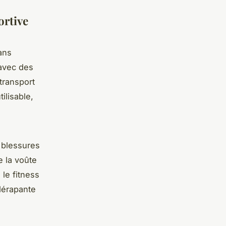
ortive
ans
 avec des
 transport
ilisable,
 blessures
e la voûte
 le fitness
dérapante