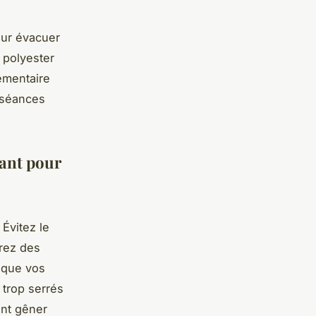
our évacuer
 polyester
émentaire
s séances
lant pour
Évitez le
érez des
 que vos
 trop serrés
ent gêner