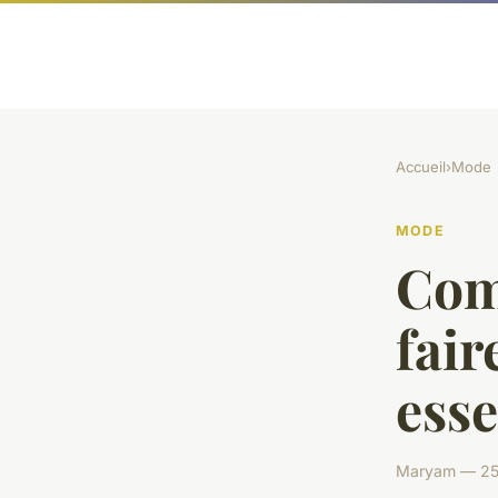
Accueil
›
Mode
MODE
Com
fair
esse
Maryam — 25 