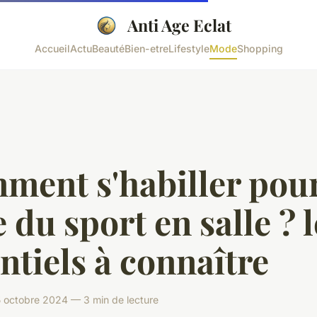
Anti Age Eclat
Accueil
Actu
Beauté
Bien-etre
Lifestyle
Mode
Shopping
ment s'habiller pou
e du sport en salle ? 
ntiels à connaître
octobre 2024 — 3 min de lecture