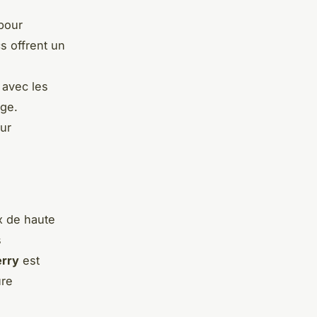
pour
s offrent un
 avec les
age.
ur
x de haute
s
erry
est
ure