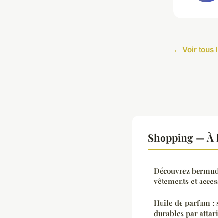
← Voir tous 
Shopping — À l
Découvrez bermudes
vêtements et acces
Huile de parfum : 
durables par attar