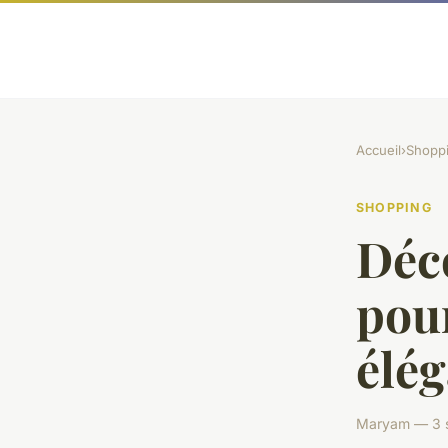
Accueil
›
Shopp
SHOPPING
Déco
pou
élé
Maryam — 3 s