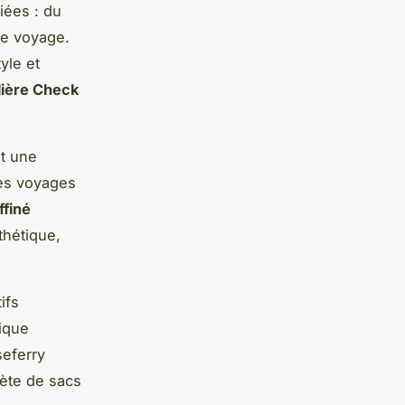
iées : du
de voyage.
yle et
lière Check
t une
es voyages
ffiné
sthétique,
ifs
ique
eferry
ète de sacs