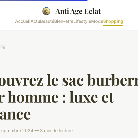
Anti Age Eclat
Accueil
Actu
Beauté
Bien-etre
Lifestyle
Mode
Shopping
ing
uvrez le sac burber
r homme : luxe et
gance
eptembre 2024 — 3 min de lecture