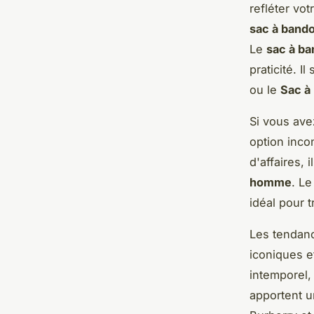
refléter vo
sac à band
Le
sac à ba
praticité. 
ou le
Sac à
Si vous ave
option inc
d'affaires,
homme
. L
idéal pour 
Les tendanc
iconiques e
intemporel
apportent 