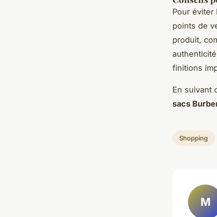
Pour éviter
points de v
produit, c
authenticit
finitions i
En suivant 
sacs Burbe
Shopping
M