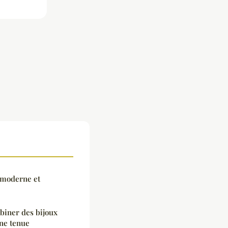
e moderne et
iner des bijoux
ne tenue