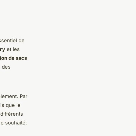
ssentiel de
rry
et les
tion de sacs
é des
lement. Par
is que le
différents
le souhaité.