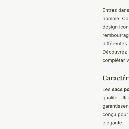
Entrez dans
homme. Conf
design iconi
rembourrage
différentes
Découvrez c
compléter v
Caractér
Les
sacs p
qualité. Uti
garantissen
conçu pour 
élégante.