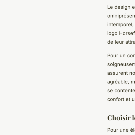
Le design 
omniprésent
intemporel
logo Horsef
de leur attra
Pour un con
soigneuseme
assurent no
agréable, 
se contente
confort et u
Choisir l
Pour une
é