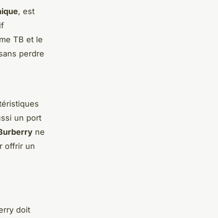
nique
, est
if
me TB et le
 sans perdre
éristiques
ssi un port
Burberry
ne
 offrir un
rry doit