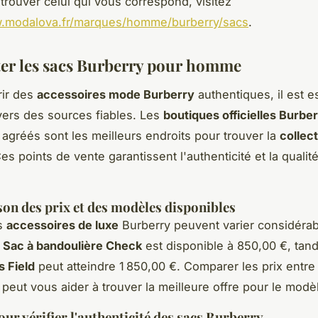
 trouver celui qui vous correspond, visitez
w.modalova.fr/marques/homme/burberry/sacs
.
er les sacs Burberry pour homme
rir des
accessoires mode Burberry
authentiques, il est e
vers des sources fiables. Les
boutiques officielles Burbe
agréés sont les meilleurs endroits pour trouver la
collec
Ces points de vente garantissent l'authenticité et la qualit
n des prix et des modèles disponibles
es
accessoires de luxe
Burberry peuvent varier considérab
e
Sac à bandoulière Check
est disponible à 850,00 €, tand
 Field
peut atteindre 1 850,00 €. Comparer les prix entre 
peut vous aider à trouver la meilleure offre pour le modè
our vérifier l'authenticité des sacs Burberry