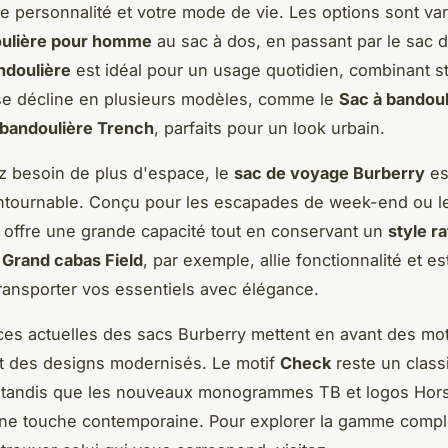
tre personnalité et votre mode de vie. Les options sont var
oulière pour homme
au sac à dos, en passant par le sac 
ndoulière
est idéal pour un usage quotidien, combinant st
Il se décline en plusieurs modèles, comme le
Sac à bandou
 bandoulière Trench
, parfaits pour un look urbain.
z besoin de plus d'espace, le
sac de voyage Burberry
es
ontournable. Conçu pour les escapades de week-end ou l
 il offre une grande capacité tout en conservant un
style ra
e
Grand cabas Field
, par exemple, allie fonctionnalité et e
transporter vos essentiels avec élégance.
es actuelles des sacs Burberry mettent en avant des mot
t des designs modernisés. Le motif
Check
reste un class
, tandis que les nouveaux monogrammes TB et logos Hors
une touche contemporaine. Pour explorer la gamme compl