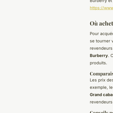
Burberry et
https://ww
Où achet
Pour acqué
se tourner 
revendeurs 
Burberry
. 
produits.
Comparaiso
Les prix d
exemple, l
Grand cabas
revendeurs 
Conseils p