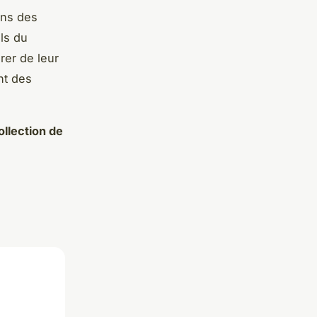
ans des
ils du
rer de leur
nt des
ollection de