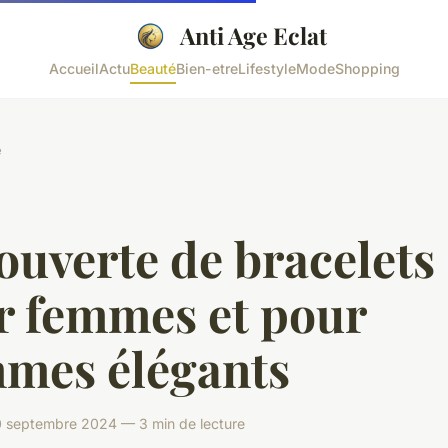
Anti Age Eclat
Accueil
Actu
Beauté
Bien-etre
Lifestyle
Mode
Shopping
é
uverte de bracelets
r femmes et pour
mes élégants
septembre 2024 — 3 min de lecture