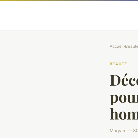
Accueil
›
Beaut
BEAUTÉ
Déco
pou
hom
Maryam — 30 