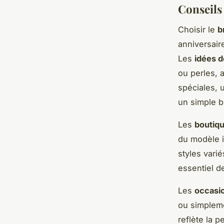
Conseils 
Choisir le
b
anniversair
Les
idées d
ou perles, 
spéciales, 
un simple b
Les
boutiqu
du modèle i
styles vari
essentiel d
Les
occasio
ou simpleme
reflète la 