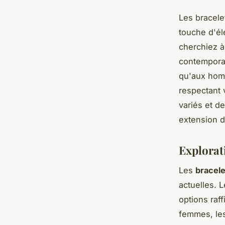
Les bracele
touche d'él
cherchiez à
contemporai
qu'aux homm
respectant 
variés et d
extension d
Explorati
Les
bracel
actuelles. 
options raf
femmes, le