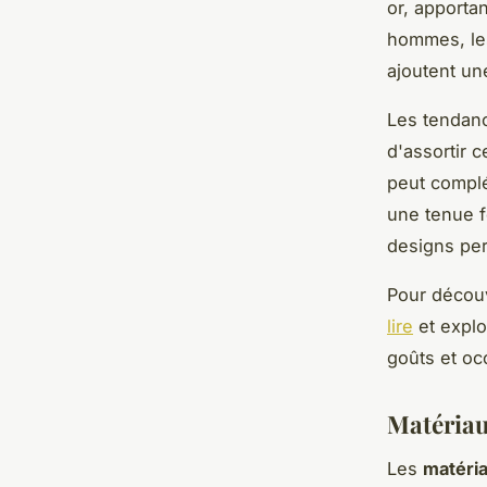
or, apporta
hommes, l
ajoutent un
Les tendanc
d'assortir 
peut complé
une tenue f
designs per
Pour découv
lire
et explo
goûts et oc
Matériau
Les
matéria