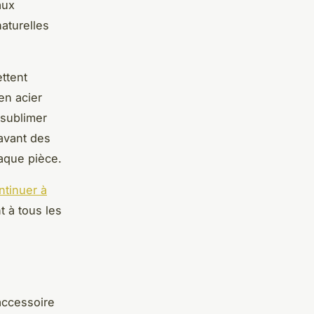
aux
aturelles
ttent
en acier
 sublimer
avant des
aque pièce.
ntinuer à
 à tous les
'accessoire