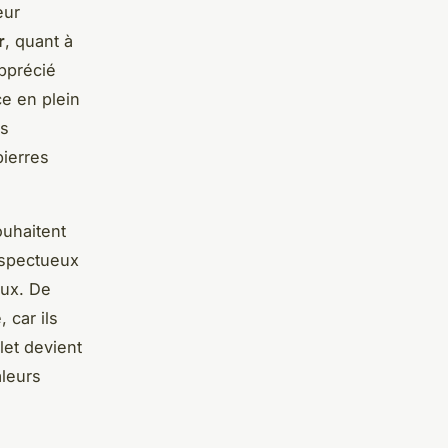
eur
r
, quant à
apprécié
ce en plein
es
pierres
ouhaitent
respectueux
eux. De
 car ils
let devient
leurs