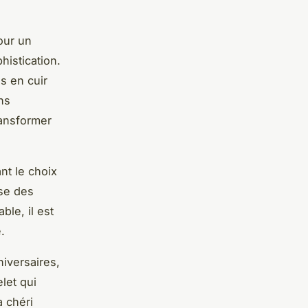
our un
histication.
s en cuir
ns
ransformer
nt le choix
ose des
le, il est
.
iversaires,
let qui
a chéri