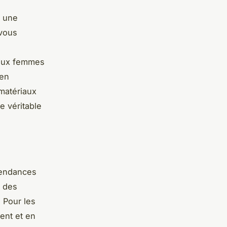
t une
 vous
 aux femmes
 en
 matériaux
e véritable
tendances
t des
 Pour les
ent et en