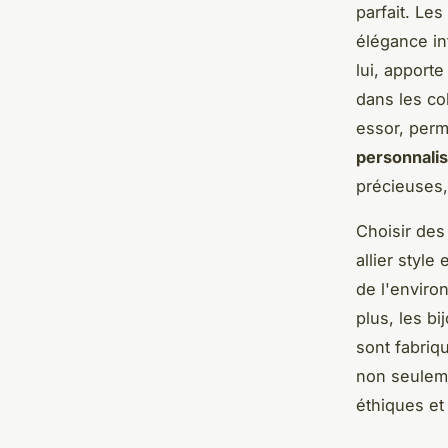
parfait. Les
élégance in
lui, apport
dans les co
essor, perm
personnalis
précieuses,
Choisir de
allier styl
de l'enviro
plus, les bi
sont fabriq
non seulem
éthiques et