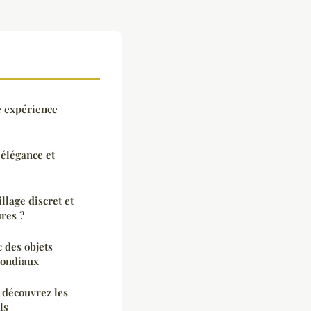
e expérience
 élégance et
lage discret et
res ?
 des objets
mondiaux
 découvrez les
ls