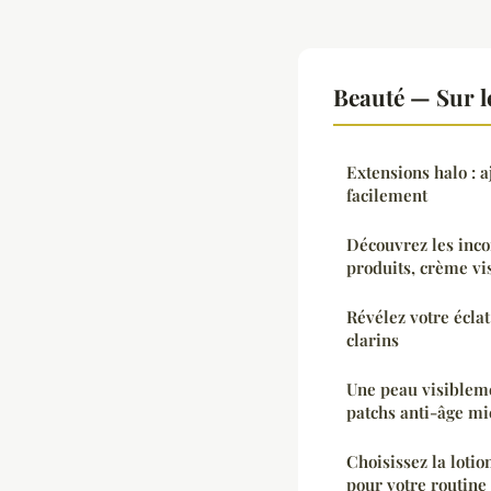
Beauté — Sur l
Extensions halo : 
facilement
Découvrez les inco
produits, crème vi
Révélez votre éclat
clarins
Une peau visibleme
patchs anti-âge m
Choisissez la lotio
pour votre routine