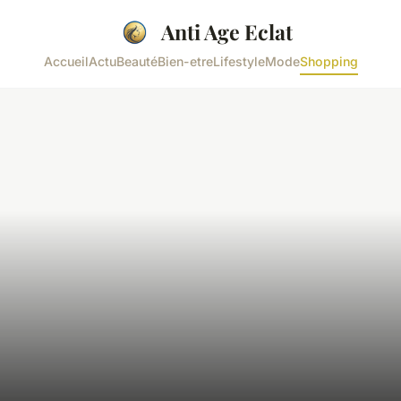
Anti Age Eclat
Accueil
Actu
Beauté
Bien-etre
Lifestyle
Mode
Shopping