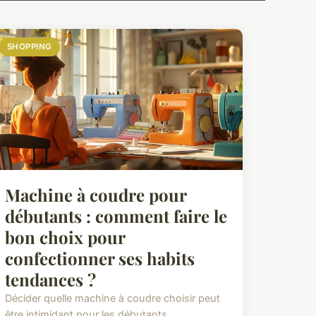
SHOPPING
Machine à coudre pour
débutants : comment faire le
bon choix pour
confectionner ses habits
tendances ?
Décider quelle machine à coudre choisir peut
être intimidant pour les débutants.