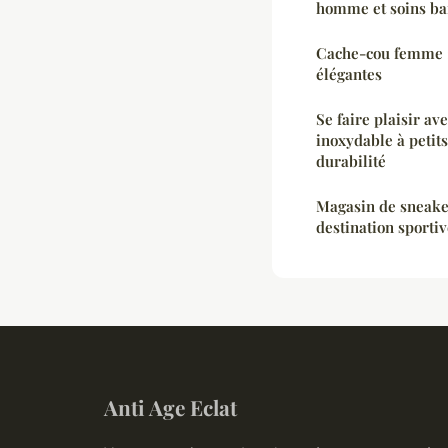
homme et soins ba
Cache-cou femme : 
élégantes
Se faire plaisir av
inoxydable à petits
durabilité
Magasin de sneake
destination sportiv
Anti Age Eclat