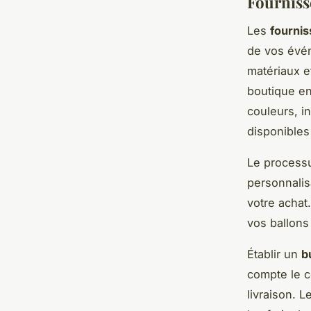
Fourniss
Les
fournis
de vos évén
matériaux et
boutique en
couleurs, i
disponibles 
Le processu
personnalisa
votre achat
vos ballons
Établir un
b
compte le c
livraison. 