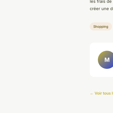
les frais d
créer une d
Shopping
M
← Voir tous 