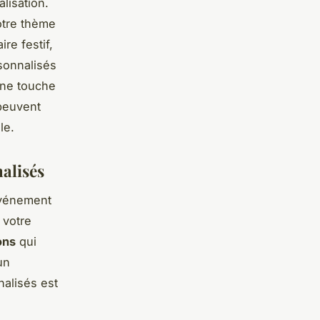
lisation.
otre thème
re festif,
sonnalisés
une touche
peuvent
le.
alisés
événement
 votre
ons
qui
un
nalisés est