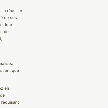
 la réussite
té de ses
nt leur
et de
d,
inalisez
issent que
ez en
 de
 réduisant