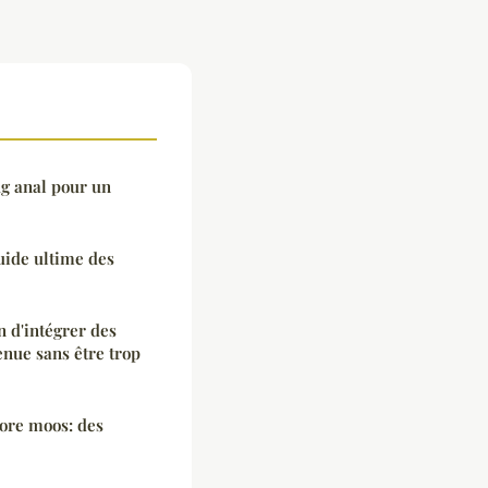
ug anal pour un
uide ultime des
n d'intégrer des
enue sans être trop
tore moos: des