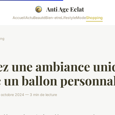
Anti Age Eclat
Accueil
Actu
Beauté
Bien-etre
Lifestyle
Mode
Shopping
ing
ez une ambiance uni
 un ballon personna
octobre 2024 — 3 min de lecture