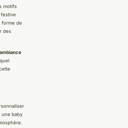
s motifs
festive
n forme de
r des
 ambiance
 quel
cette
rsonnaliser
u une baby
tmosphère.