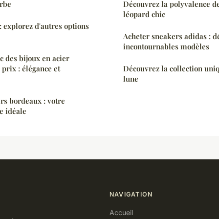
rbe
Découvrez la polyvalence d
léopard chic
explorez d'autres options
Acheter sneakers adidas : d
incontournables modèles
ec des bijoux en acier
 prix : élégance et
Découvrez la collection uniq
lune
rs bordeaux : votre
e idéale
NAVIGATION
Accueil