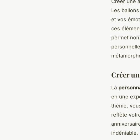
Créer une 
Les ballons
et vos émot
ces élément
permet non 
personnell
métamorphos
Créer un
La
personna
en une expé
thème, vou
reflète vot
anniversair
indéniable.