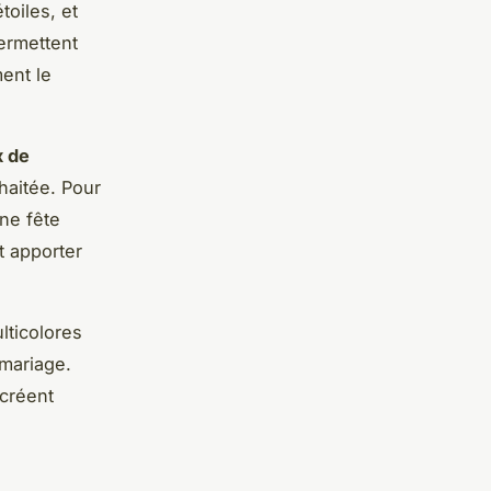
toiles, et
ermettent
ment le
x de
haitée. Pour
ne fête
t apporter
lticolores
 mariage.
créent